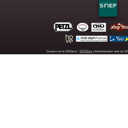
DODtour
Contact sur le DODtour :
| Administration web du D